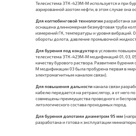
Телесистема ЗТК-42ЭМ-М используется и при бур
аэрированной азотом нефти, в этом случае она
Для колтюбинговой технологии
разработана за
оснащена длинномерная безмуфтовая труба колт
измерений ГК, температуры и уровня вибраций. 
обороты долота, давление промывочной жидкост
Для бурения под кондуктор
в условиях повышенн
телесистема ЗТК-42ЭМ-М модификаций 01, 03, 05,
качеству бурового раствора. Развитием бурения 
М модификации 03 была пробурена первая в мире
электромагнитным каналом связи).
Для повышения дальности
канала связи разраб
кабелю передается на ретранслятор, а от него 
совмещены преимущества проводного и беспровод
литологического состава проходимых пород.
Для бурения долотами диаметром 95 мм
(напр
разработана и готова к эксплуатации миниатюр