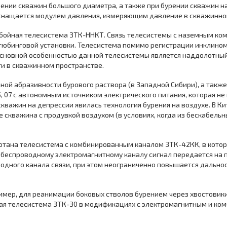
ении скважин большого диаметра, а также при бурении скважин н
 оснащается модулем давления, измеряющим давление в скважинно
бойная телесистема ЗТК-ННКТ. Связь телесистемы с наземным ком
юбинговой установки. Телесистема помимо регистрации инклином
Основной особенностью данной телесистемы является наддолотный
и в скважинном пространстве.
ой абразивности бурового раствора (в Западной Сибири), а также 
 07 с автономным источником электрического питания, которая не
скважин на депрессии явилась технология бурения на воздухе. В 
 скважина с продувкой воздухом (в условиях, когда из бескабельн
отана телесистема с комбинированным каналом ЗТК-42КК, в котор
по беспроводному электромагнитному каналу сигнал передается на 
ного канала связи, при этом неограниченно повышается дальност
имер, для реанимации боковых стволов бурением через хвостовики 
ная телесистема ЗТК-30 в модификациях с электромагнитным и ко