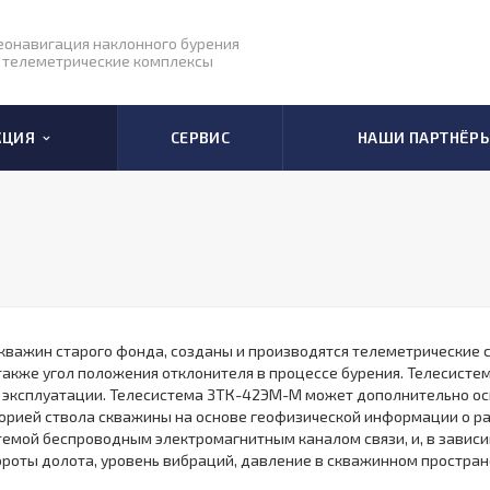
еонавигация наклонного бурения
 телеметрические комплексы
КЦИЯ
СЕРВИС
НАШИ ПАРТНЁР
з скважин старого фонда, созданы и производятся телеметрически
акже угол положения отклонителя в процессе бурения. Телесист
 эксплуатации. Телесистема ЗТК-42ЭМ-М может дополнительно ос
орией ствола скважины на основе геофизической информации о р
темой беспроводным электромагнитным каналом связи, и, в завис
обороты долота, уровень вибраций, давление в скважинном простран