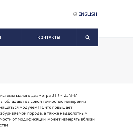
ENGLISH
Ы
КОНТАКТЫ
е системы малого диаметра ЗТК-42ЭМ-М,
емы обладают высокой точностью измерений
нащаться модулем ГК, что повышает
азбуриваемой породе, а также наддолотным
имости от модификации, может измерять вблизи
стве.