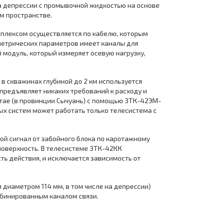
а депрессии с промывочной жидкостью на основе
м пространстве.
плексом осуществляется по кабелю, которым
етрических параметров имеет каналы для
 модуль, который измеряет осевую нагрузку,
в скважинах глубиной до 2 км используется
 предъявляет никаких требований к расходу и
Китае (в провинции Сычуань) с помощью ЗТК-42ЭМ-
ых систем может работать только телесистема с
ой сигнал от забойного блока по каротажному
поверхность. В телесистеме ЗТК-42КК
ь действия, и исключается зависимость от
диаметром 114 мм, в том числе на депрессии)
мбинированным каналом связи.