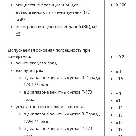
мощности экспозиционной дозы
0-100
естественного гамма-излучения (ГК),
мкР/ч
интегрального уровня вибраций (ВК), м/
с2
Допускаемая основная погрешность при
измерении:
±0,2
зенитного угла, град
азимута, град
±3
в диапазоне зенитных углов 3-7 град.;
±1,5
173-177 град.
в диапазоне зенитных углов 7-173
±4
град.
±1
угла установки отклонителя, град:
±10
в диапазоне зенитных углов 3-7 град.;
±10
173-177 град.
±10
в диапазоне зенитных углов 7-173
±15
град.