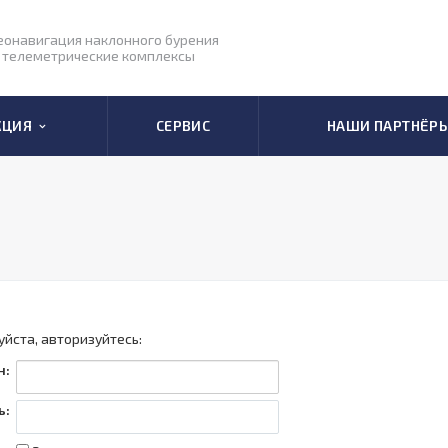
еонавигация наклонного бурения
 телеметрические комплексы
КЦИЯ
СЕРВИС
НАШИ ПАРТНЁР
йста, авторизуйтесь:
н:
ь: