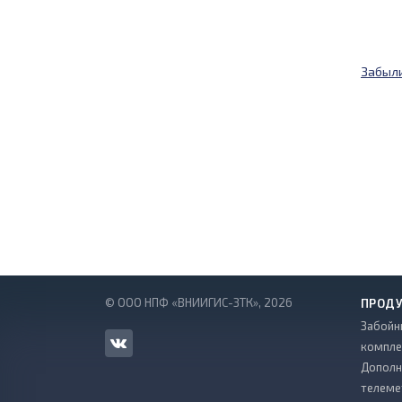
Забыли
© ООО НПФ «ВНИИГИС-ЗТК», 2026
ПРОД
Забойн
компле
Дополн
телеме