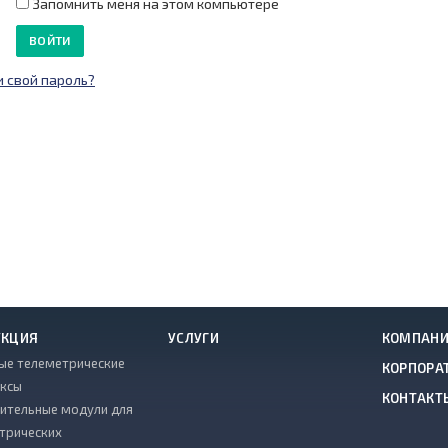
Запомнить меня на этом компьютере
 свой пароль?
УКЦИЯ
УСЛУГИ
КОМПАН
ые телеметрические
КОРПОРА
ксы
КОНТАКТ
ительные модули для
трических